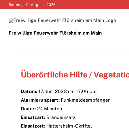
Zum
Sonntag, 9. August, 2026
Inhalt
springen
Freiwillige Feuerwehr Flörsheim am Main
Überörtliche Hilfe / Vegetat
Datum:
17. Juni 2023 um 17:06 Uhr
Alarmierungsart:
Funkmeldeempfänger
Dauer:
24 Minuten
Einsatzart:
Brandeinsatz
Einsatzort:
Hattersheim-Okriftel