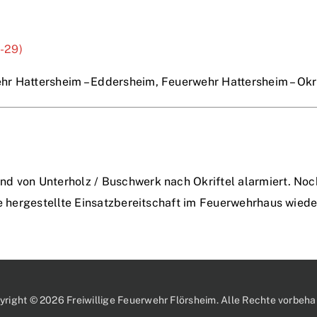
1-29)
r Hattersheim – Eddersheim, Feuerwehr Hattersheim – Okri
d von Unterholz / Buschwerk nach Okriftel alarmiert. Noch
ie hergestellte Einsatzbereitschaft im Feuerwehrhaus wiede
yright © 2026 Freiwillige Feuerwehr Flörsheim. Alle Rechte vorbehal