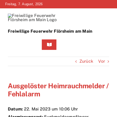
Zum
Freitag, 7. August, 2026
Inhalt
springen
Freiwillige Feuerwehr Flörsheim am Main
Toggle
Navigation
Home
Zurück
Vor
Neuigkeiten
Ausgelöster Heimrauchmelder /
Bürgerinfo
Fehlalarm
Über uns
Datum:
22. Mai 2023 um 10:06 Uhr
Technik
Alarmierungsart:
Funkmeldeempfänger