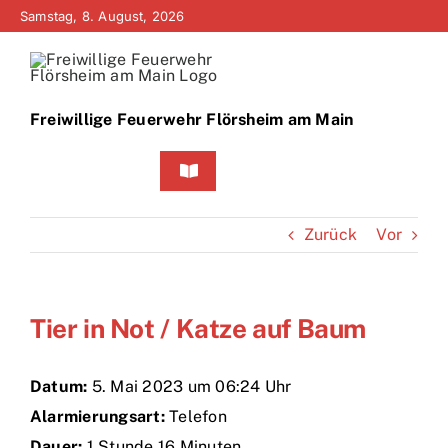
Zum
Samstag, 8. August, 2026
Inhalt
springen
Freiwillige Feuerwehr Flörsheim am Main
Toggle
Navigation
Home
Zurück
Vor
Neuigkeiten
Tier in Not / Katze auf Baum
Bürgerinfo
Über uns
Datum:
5. Mai 2023 um 06:24 Uhr
Alarmierungsart:
Telefon
Technik
Dauer:
1 Stunde 16 Minuten