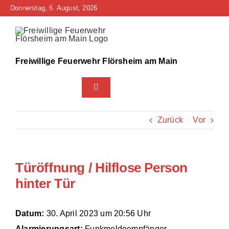
Zum
Donnerstag, 6. August, 2026
Inhalt
springen
Freiwillige Feuerwehr Flörsheim am Main
Toggle
Navigation
Home
Zurück
Vor
Neuigkeiten
Türöffnung / Hilflose Person
Bürgerinfo
hinter Tür
Über uns
Datum:
30. April 2023 um 20:56 Uhr
Technik
Alarmierungsart:
Funkmeldeempfänger