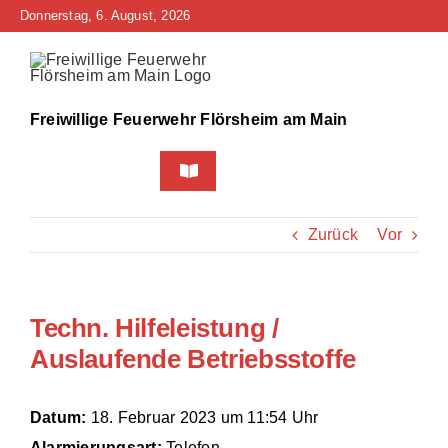
Zum
Donnerstag, 6. August, 2026
Inhalt
springen
Freiwillige Feuerwehr Flörsheim am Main
Toggle
Navigation
Home
Zurück
Vor
Neuigkeiten
Techn. Hilfeleistung /
Bürgerinfo
Auslaufende Betriebsstoffe
Über uns
Datum:
18. Februar 2023 um 11:54 Uhr
Technik
Alarmierungsart:
Telefon