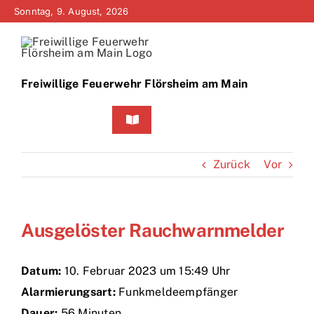
Zum
Sonntag, 9. August, 2026
Inhalt
springen
Freiwillige Feuerwehr Flörsheim am Main
Toggle
Navigation
Home
Zurück
Vor
Neuigkeiten
Ausgelöster Rauchwarnmelder
Bürgerinfo
Über uns
Datum:
10. Februar 2023 um 15:49 Uhr
Alarmierungsart:
Funkmeldeempfänger
Technik
Dauer:
56 Minuten