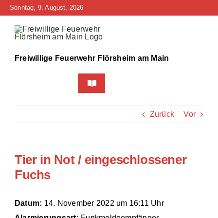
Zum
Sonntag, 9. August, 2026
Inhalt
springen
Freiwillige Feuerwehr Flörsheim am Main
Toggle
Navigation
Home
Zurück
Vor
Neuigkeiten
Tier in Not / eingeschlossener
Bürgerinfo
Fuchs
Über uns
Datum:
14. November 2022 um 16:11 Uhr
Technik
Alarmierungsart:
Funkmeldeempfänger