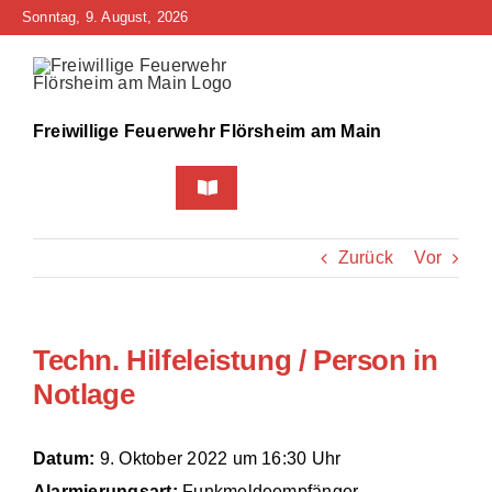
Zum
Sonntag, 9. August, 2026
Inhalt
springen
Freiwillige Feuerwehr Flörsheim am Main
Toggle
Navigation
Home
Zurück
Vor
Neuigkeiten
Techn. Hilfeleistung / Person in
Bürgerinfo
Notlage
Über uns
Datum:
9. Oktober 2022 um 16:30 Uhr
Technik
Alarmierungsart:
Funkmeldeempfänger