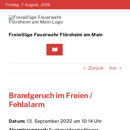
Zum
Freitag, 7. August, 2026
Inhalt
springen
Freiwillige Feuerwehr Flörsheim am Main
Toggle
Navigation
Home
Zurück
Vor
Neuigkeiten
Brandgeruch im Freien /
Bürgerinfo
Fehlalarm
Über uns
Datum:
13. September 2022 um 10:14 Uhr
Technik
Alarmierungsart:
Funkmeldeempfänger