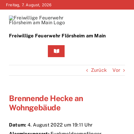
Zum
Freitag, 7. August, 2026
Inhalt
springen
Freiwillige Feuerwehr Flörsheim am Main
Toggle
Navigation
Home
Zurück
Vor
Neuigkeiten
Brennende Hecke an
Bürgerinfo
Wohngebäude
Über uns
Datum:
4. August 2022 um 19:11 Uhr
Technik
Alarmierungsart:
Funkmeldeempfänger