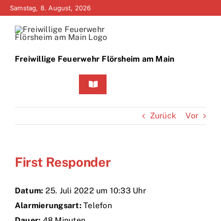
Zum
Samstag, 8. August, 2026
Inhalt
springen
Freiwillige Feuerwehr Flörsheim am Main
Toggle
Navigation
Home
Zurück
Vor
Neuigkeiten
First Responder
Bürgerinfo
Über uns
Datum:
25. Juli 2022 um 10:33 Uhr
Alarmierungsart:
Telefon
Technik
Dauer:
48 Minuten