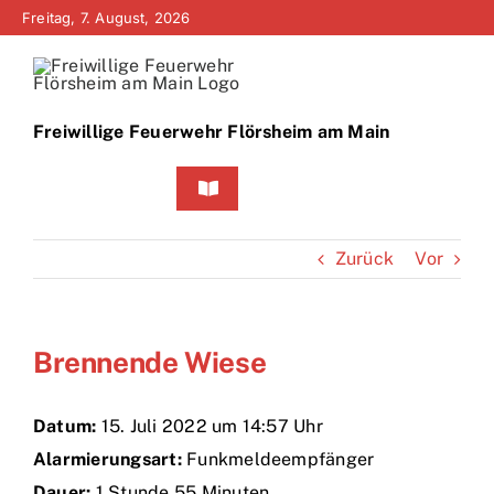
Zum
Freitag, 7. August, 2026
Inhalt
springen
Freiwillige Feuerwehr Flörsheim am Main
Toggle
Navigation
Home
Zurück
Vor
Neuigkeiten
Brennende Wiese
Bürgerinfo
Über uns
Datum:
15. Juli 2022 um 14:57 Uhr
Alarmierungsart:
Funkmeldeempfänger
Technik
Dauer:
1 Stunde 55 Minuten