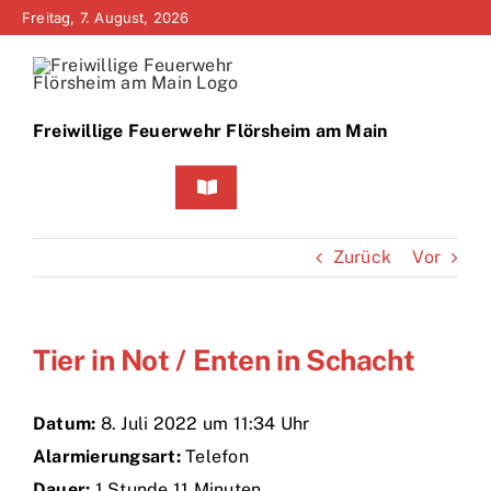
Zum
Freitag, 7. August, 2026
Inhalt
springen
Freiwillige Feuerwehr Flörsheim am Main
Toggle
Navigation
Home
Zurück
Vor
Neuigkeiten
Tier in Not / Enten in Schacht
Bürgerinfo
Über uns
Datum:
8. Juli 2022 um 11:34 Uhr
Alarmierungsart:
Telefon
Technik
Dauer:
1 Stunde 11 Minuten