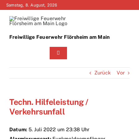
Zum
Samstag, 8. August, 2026
Inhalt
springen
Freiwillige Feuerwehr Flörsheim am Main
Toggle
Navigation
Home
Zurück
Vor
Neuigkeiten
Techn. Hilfeleistung /
Bürgerinfo
Verkehrsunfall
Über uns
Datum:
5. Juli 2022 um 23:38 Uhr
Technik
Alarmierungsart:
Funkmeldeempfänger