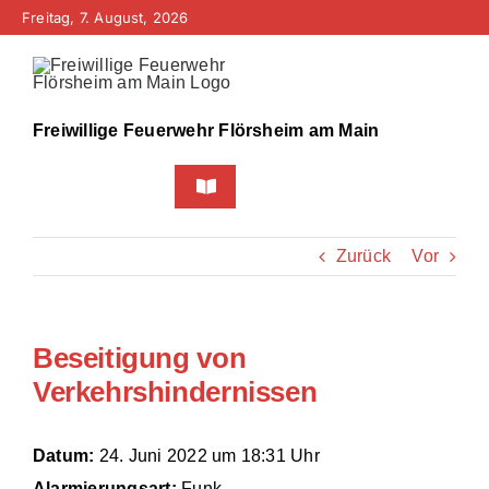
Zum
Freitag, 7. August, 2026
Inhalt
springen
Freiwillige Feuerwehr Flörsheim am Main
Toggle
Navigation
Home
Zurück
Vor
Neuigkeiten
Beseitigung von
Bürgerinfo
Verkehrshindernissen
Über uns
Datum:
24. Juni 2022 um 18:31 Uhr
Technik
Alarmierungsart:
Funk