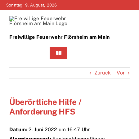
Zum
Sonntag, 9. August, 2026
Inhalt
springen
Freiwillige Feuerwehr Flörsheim am Main
Toggle
Navigation
Home
Zurück
Vor
Neuigkeiten
Überörtliche Hilfe /
Bürgerinfo
Anforderung HFS
Über uns
Datum:
2. Juni 2022 um 16:47 Uhr
Technik
Alarmierungsart:
Funkmeldeempfänger