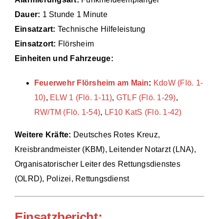
Dauer:
1 Stunde 1 Minute
Einsätze
Einsatzart:
Technische Hilfeleistung
Einsatzort:
Flörsheim
Einheiten und Fahrzeuge:
Feuerwehr Flörsheim am Main
:
KdoW (Flö. 1-
10)
,
ELW 1 (Flö. 1-11)
,
GTLF (Flö. 1-29)
,
RW/TM (Flö. 1-54)
,
LF10 KatS (Flö. 1-42)
Weitere Kräfte:
Deutsches Rotes Kreuz,
Kreisbrandmeister (KBM), Leitender Notarzt (LNA),
Organisatorischer Leiter des Rettungsdienstes
(OLRD), Polizei, Rettungsdienst
Einsatzbericht: