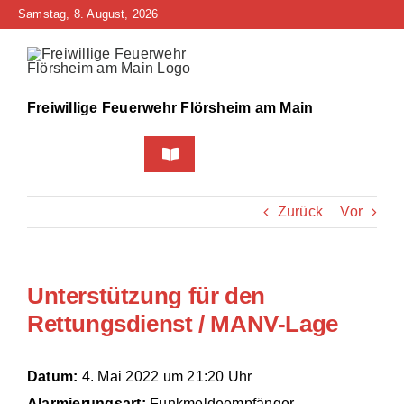
Zum
Samstag, 8. August, 2026
Inhalt
springen
Freiwillige Feuerwehr Flörsheim am Main
Toggle
Navigation
Home
Zurück
Vor
Neuigkeiten
Unterstützung für den
Bürgerinfo
Rettungsdienst / MANV-Lage
Über uns
Datum:
4. Mai 2022 um 21:20 Uhr
Technik
Alarmierungsart:
Funkmeldeempfänger