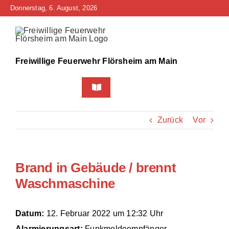
Zum
Donnerstag, 6. August, 2026
Inhalt
springen
Freiwillige Feuerwehr Flörsheim am Main
Toggle
Navigation
Home
Zurück
Vor
Neuigkeiten
Brand in Gebäude / brennt
Bürgerinfo
Waschmaschine
Über uns
Datum:
12. Februar 2022 um 12:32 Uhr
Technik
Alarmierungsart:
Funkmeldeempfänger