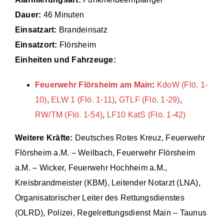
Dauer:
46 Minuten
Einsätze
Einsatzart:
Brandeinsatz
Einsatzort:
Flörsheim
Einheiten und Fahrzeuge:
Feuerwehr Flörsheim am Main
:
KdoW (Flö. 1-
10)
,
ELW 1 (Flö. 1-11)
,
GTLF (Flö. 1-29)
,
RW/TM (Flö. 1-54)
,
LF10 KatS (Flö. 1-42)
Weitere Kräfte:
Deutsches Rotes Kreuz, Feuerwehr
Flörsheim a.M. – Weilbach, Feuerwehr Flörsheim
a.M. – Wicker, Feuerwehr Hochheim a.M.,
Kreisbrandmeister (KBM), Leitender Notarzt (LNA),
Organisatorischer Leiter des Rettungsdienstes
(OLRD), Polizei, Regelrettungsdienst Main – Taunus