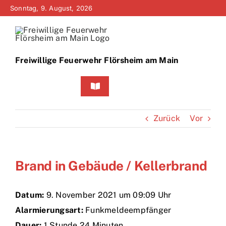
Zum
Sonntag, 9. August, 2026
Inhalt
springen
Freiwillige Feuerwehr Flörsheim am Main
Toggle
Navigation
Home
Zurück
Vor
Neuigkeiten
Brand in Gebäude / Kellerbrand
Bürgerinfo
Über uns
Datum:
9. November 2021 um 09:09 Uhr
Alarmierungsart:
Funkmeldeempfänger
Technik
Dauer:
1 Stunde 24 Minuten