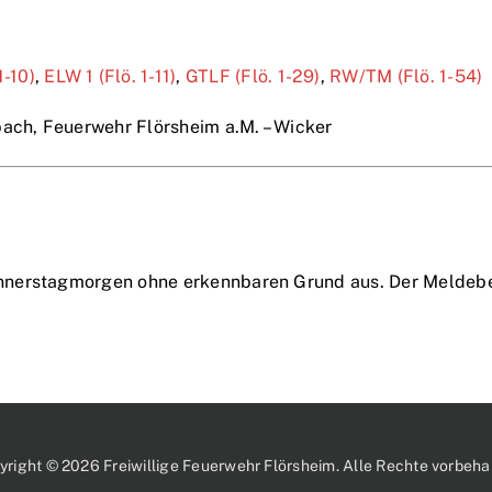
1-10)
,
ELW 1 (Flö. 1-11)
,
GTLF (Flö. 1-29)
,
RW/TM (Flö. 1-54)
ach, Feuerwehr Flörsheim a.M. – Wicker
nnerstagmorgen ohne erkennbaren Grund aus. Der Meldeber
yright © 2026 Freiwillige Feuerwehr Flörsheim. Alle Rechte vorbehal