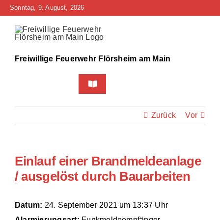
Zum
Sonntag, 9. August, 2026
Inhalt
springen
Freiwillige Feuerwehr Flörsheim am Main
Toggle
Navigation
Home
Zurück
Vor
Neuigkeiten
Einlauf einer Brandmeldeanlage
Bürgerinfo
/ ausgelöst durch Bauarbeiten
Über uns
Datum:
24. September 2021 um 13:37 Uhr
Technik
Alarmierungsart:
Funkmeldeempfänger