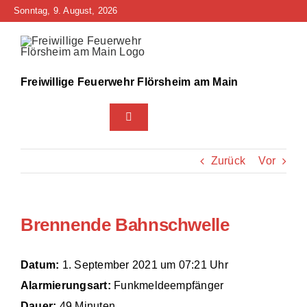
Zum
Sonntag, 9. August, 2026
Inhalt
springen
Freiwillige Feuerwehr Flörsheim am Main
Toggle
Navigation
Home
Zurück
Vor
Neuigkeiten
Brennende Bahnschwelle
Bürgerinfo
Über uns
Datum:
1. September 2021 um 07:21 Uhr
Alarmierungsart:
Funkmeldeempfänger
Technik
Dauer:
49 Minuten