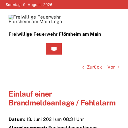
Zum
Sonntag, 9. August, 2026
Inhalt
springen
Freiwillige Feuerwehr Flörsheim am Main
Toggle
Navigation
Home
Zurück
Vor
Neuigkeiten
Einlauf einer
Bürgerinfo
Brandmeldeanlage / Fehlalarm
Über uns
Datum:
13. Juni 2021 um 08:31 Uhr
Technik
Alarmierungsart:
Funkmeldeempfänger