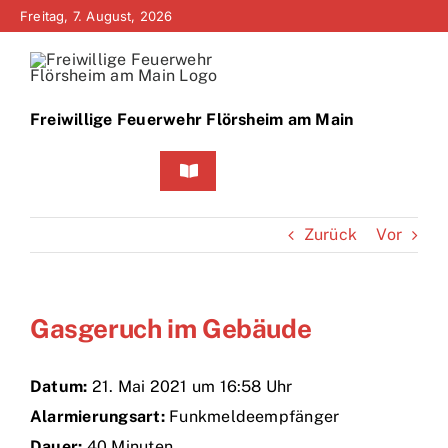
Zum
Freitag, 7. August, 2026
Inhalt
springen
Freiwillige Feuerwehr Flörsheim am Main
Toggle
Navigation
Home
Zurück
Vor
Neuigkeiten
Gasgeruch im Gebäude
Bürgerinfo
Über uns
Datum:
21. Mai 2021 um 16:58 Uhr
Alarmierungsart:
Funkmeldeempfänger
Technik
Dauer:
40 Minuten