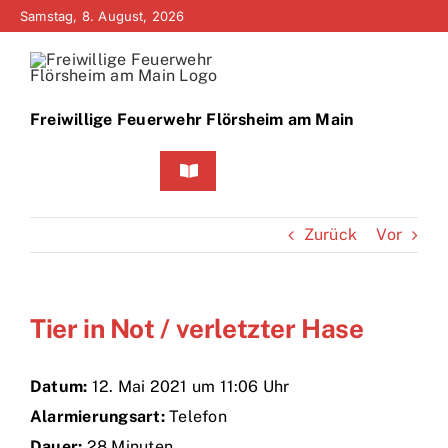
Zum
Samstag, 8. August, 2026
Inhalt
springen
Freiwillige Feuerwehr Flörsheim am Main
Toggle
Navigation
Home
Zurück
Vor
Neuigkeiten
Tier in Not / verletzter Hase
Bürgerinfo
Über uns
Datum:
12. Mai 2021 um 11:06 Uhr
Alarmierungsart:
Telefon
Technik
Dauer:
28 Minuten