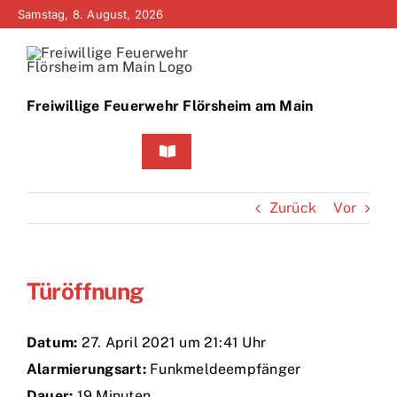
Zum
Samstag, 8. August, 2026
Inhalt
springen
Freiwillige Feuerwehr Flörsheim am Main
Toggle
Navigation
Home
Zurück
Vor
Neuigkeiten
Türöffnung
Bürgerinfo
Über uns
Datum:
27. April 2021 um 21:41 Uhr
Alarmierungsart:
Funkmeldeempfänger
Technik
Dauer:
19 Minuten