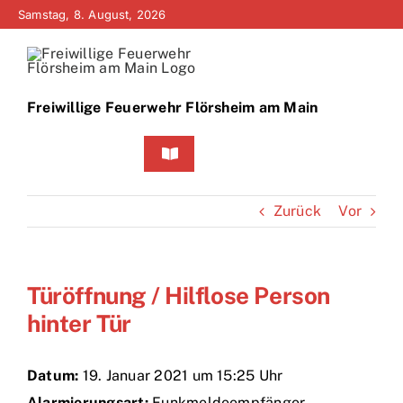
Zum
Samstag, 8. August, 2026
Inhalt
springen
Freiwillige Feuerwehr Flörsheim am Main
Toggle
Navigation
Home
Zurück
Vor
Neuigkeiten
Türöffnung / Hilflose Person
Bürgerinfo
hinter Tür
Über uns
Datum:
19. Januar 2021 um 15:25 Uhr
Technik
Alarmierungsart:
Funkmeldeempfänger