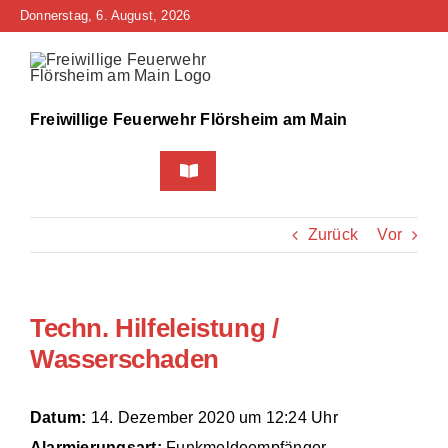
Zum
Donnerstag, 6. August, 2026
Inhalt
springen
Freiwillige Feuerwehr Flörsheim am Main
Toggle
Navigation
Home
Zurück
Vor
Neuigkeiten
Techn. Hilfeleistung /
Bürgerinfo
Wasserschaden
Über uns
Datum:
14. Dezember 2020 um 12:24 Uhr
Technik
Alarmierungsart:
Funkmeldeempfänger