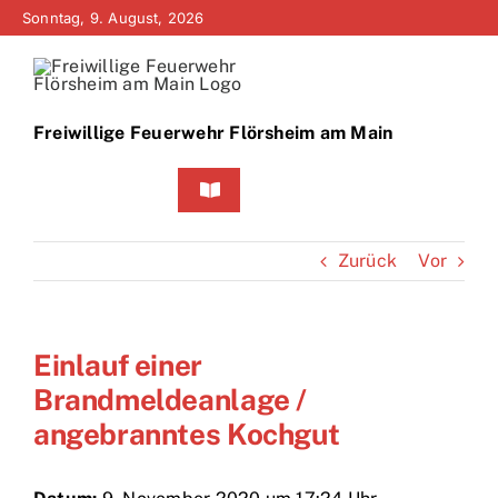
Zum
Sonntag, 9. August, 2026
Inhalt
springen
Freiwillige Feuerwehr Flörsheim am Main
Toggle
Navigation
Home
Zurück
Vor
Neuigkeiten
Einlauf einer
Bürgerinfo
Brandmeldeanlage /
Über uns
angebranntes Kochgut
Technik