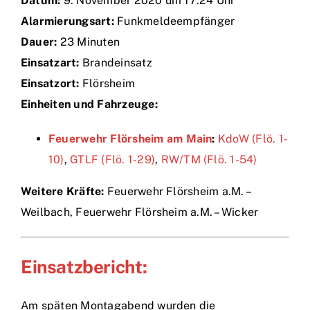
Datum:
9. November 2020 um 17:24 Uhr
Alarmierungsart:
Funkmeldeempfänger
Einsätze
Dauer:
23 Minuten
Einsatzart:
Brandeinsatz
Einsatzort:
Flörsheim
Einheiten und Fahrzeuge:
Feuerwehr Flörsheim am Main
:
KdoW (Flö. 1-
10)
,
GTLF (Flö. 1-29)
,
RW/TM (Flö. 1-54)
Weitere Kräfte:
Feuerwehr Flörsheim a.M. –
Weilbach, Feuerwehr Flörsheim a.M. – Wicker
Einsatzbericht:
Am späten Montagabend wurden die