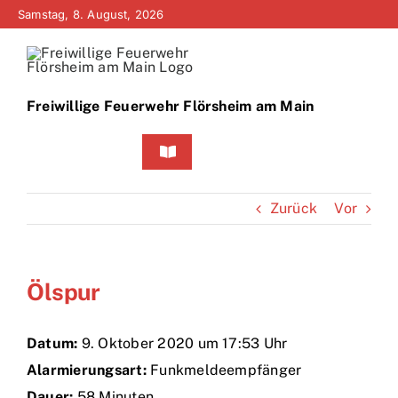
Zum
Samstag, 8. August, 2026
Inhalt
springen
Freiwillige Feuerwehr Flörsheim am Main
Toggle
Navigation
Home
Zurück
Vor
Neuigkeiten
Ölspur
Bürgerinfo
Über uns
Datum:
9. Oktober 2020 um 17:53 Uhr
Alarmierungsart:
Funkmeldeempfänger
Technik
Dauer:
58 Minuten