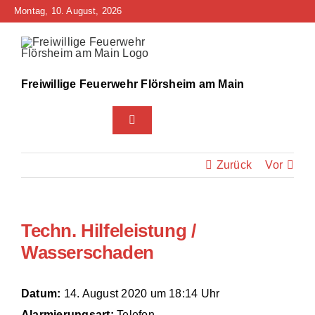
Zum
Montag, 10. August, 2026
Inhalt
springen
Freiwillige Feuerwehr Flörsheim am Main
Toggle
Navigation
Home
Zurück
Vor
Neuigkeiten
Techn. Hilfeleistung /
Bürgerinfo
Wasserschaden
Über uns
Datum:
14. August 2020 um 18:14 Uhr
Technik
Alarmierungsart:
Telefon