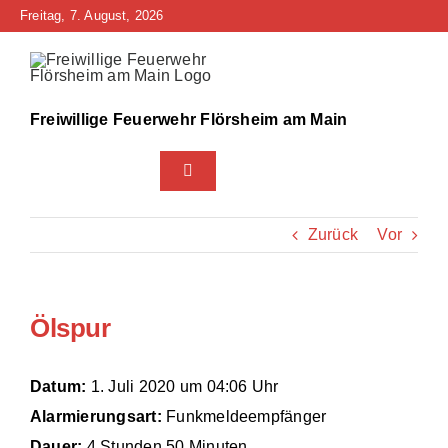
Zum
Freitag, 7. August, 2026
Inhalt
springen
Freiwillige Feuerwehr Flörsheim am Main
Toggle
Navigation
Home
Zurück
Vor
Neuigkeiten
Ölspur
Bürgerinfo
Über uns
Datum:
1. Juli 2020 um 04:06 Uhr
Alarmierungsart:
Funkmeldeempfänger
Technik
Dauer:
4 Stunden 50 Minuten