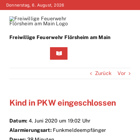
Zum
Donnerstag, 6. August, 2026
Inhalt
springen
Freiwillige Feuerwehr Flörsheim am Main
Toggle
Navigation
Home
Zurück
Vor
Neuigkeiten
Kind in PKW eingeschlossen
Bürgerinfo
Über uns
Datum:
4. Juni 2020 um 19:02 Uhr
Alarmierungsart:
Funkmeldeempfänger
Technik
Dauer:
38 Minuten