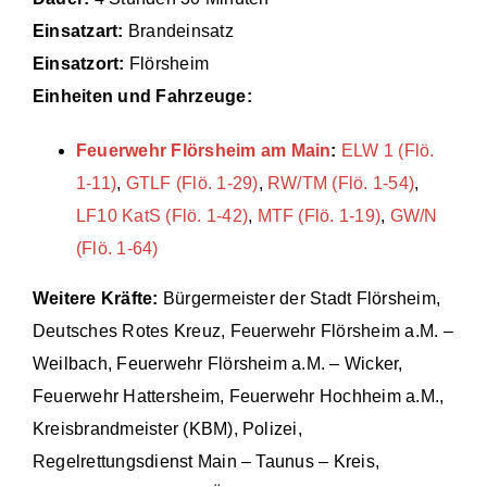
Einsatzart:
Brandeinsatz
Einsätze
Einsatzort:
Flörsheim
Einheiten und Fahrzeuge:
Feuerwehr Flörsheim am Main
:
ELW 1 (Flö.
1-11)
,
GTLF (Flö. 1-29)
,
RW/TM (Flö. 1-54)
,
LF10 KatS (Flö. 1-42)
,
MTF (Flö. 1-19)
,
GW/N
(Flö. 1-64)
Weitere Kräfte:
Bürgermeister der Stadt Flörsheim,
Deutsches Rotes Kreuz, Feuerwehr Flörsheim a.M. –
Weilbach, Feuerwehr Flörsheim a.M. – Wicker,
Feuerwehr Hattersheim, Feuerwehr Hochheim a.M.,
Kreisbrandmeister (KBM), Polizei,
Regelrettungsdienst Main – Taunus – Kreis,