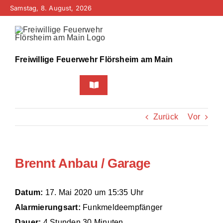
Zum
Samstag, 8. August, 2026
Inhalt
springen
Freiwillige Feuerwehr Flörsheim am Main
Toggle
Navigation
Home
Zurück
Vor
Neuigkeiten
Brennt Anbau / Garage
Bürgerinfo
Über uns
Datum:
17. Mai 2020 um 15:35 Uhr
Alarmierungsart:
Funkmeldeempfänger
Technik
Dauer:
4 Stunden 30 Minuten