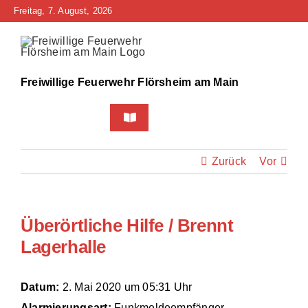
Zum
Freitag, 7. August, 2026
Inhalt
springen
Freiwillige Feuerwehr Flörsheim am Main
Toggle
Navigation
Home
Zurück
Vor
Neuigkeiten
Überörtliche Hilfe / Brennt
Bürgerinfo
Lagerhalle
Über uns
Datum:
2. Mai 2020 um 05:31 Uhr
Technik
Alarmierungsart:
Funkmeldeempfänger