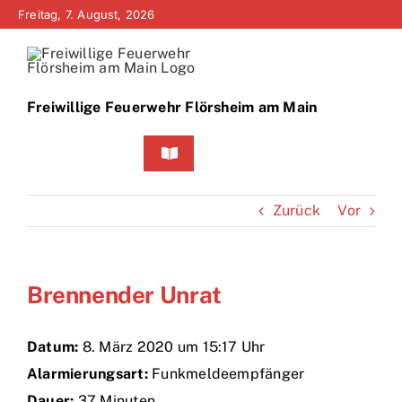
Zum
Freitag, 7. August, 2026
Inhalt
springen
Freiwillige Feuerwehr Flörsheim am Main
Toggle
Navigation
Home
Zurück
Vor
Neuigkeiten
Brennender Unrat
Bürgerinfo
Über uns
Datum:
8. März 2020 um 15:17 Uhr
Alarmierungsart:
Funkmeldeempfänger
Technik
Dauer:
37 Minuten