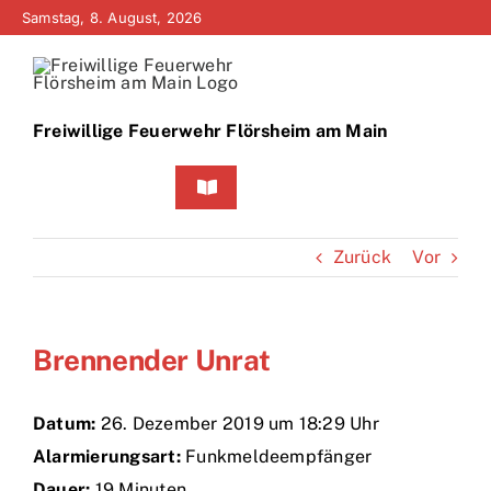
Zum
Samstag, 8. August, 2026
Inhalt
springen
Freiwillige Feuerwehr Flörsheim am Main
Toggle
Navigation
Home
Zurück
Vor
Neuigkeiten
Brennender Unrat
Bürgerinfo
Über uns
Datum:
26. Dezember 2019 um 18:29 Uhr
Alarmierungsart:
Funkmeldeempfänger
Technik
Dauer:
19 Minuten