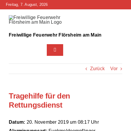
Zum
Freitag, 7. August, 2026
Inhalt
springen
Freiwillige Feuerwehr Flörsheim am Main
Toggle
Navigation
Home
Zurück
Vor
Neuigkeiten
Tragehilfe für den
Bürgerinfo
Rettungsdienst
Über uns
Datum:
20. November 2019 um 08:17 Uhr
Technik
Alarmierungsart:
Funkmeldeempfänger