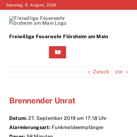
Zum
Samstag, 8. August, 2026
Inhalt
springen
Freiwillige Feuerwehr Flörsheim am Main
Toggle
Navigation
Home
Zurück
Vor
Neuigkeiten
Brennender Unrat
Bürgerinfo
Über uns
Datum:
27. September 2019 um 17:18 Uhr
Alarmierungsart:
Funkmeldeempfänger
Technik
Dauer:
58 Minuten