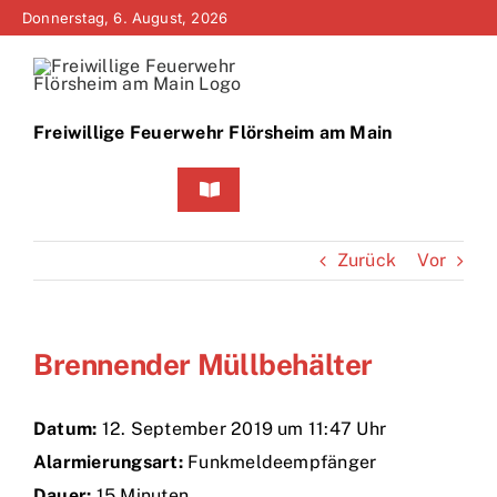
Zum
Donnerstag, 6. August, 2026
Inhalt
springen
Freiwillige Feuerwehr Flörsheim am Main
Toggle
Navigation
Home
Zurück
Vor
Neuigkeiten
Brennender Müllbehälter
Bürgerinfo
Über uns
Datum:
12. September 2019 um 11:47 Uhr
Alarmierungsart:
Funkmeldeempfänger
Technik
Dauer:
15 Minuten