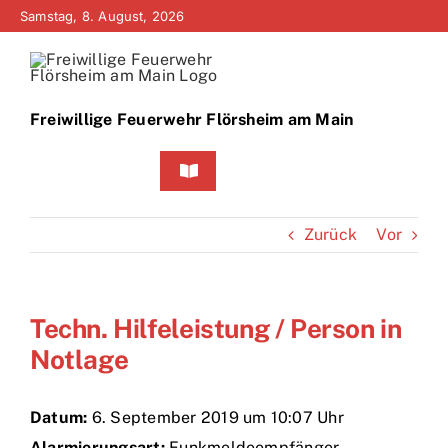
Zum
Samstag, 8. August, 2026
Inhalt
springen
Freiwillige Feuerwehr Flörsheim am Main
Toggle
Navigation
Home
Zurück
Vor
Neuigkeiten
Techn. Hilfeleistung / Person in
Bürgerinfo
Notlage
Über uns
Datum:
6. September 2019 um 10:07 Uhr
Technik
Alarmierungsart:
Funkmeldeempfänger