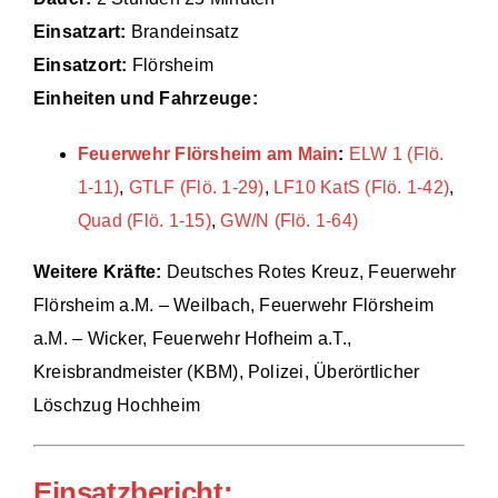
Einsatzart:
Brandeinsatz
Einsätze
Einsatzort:
Flörsheim
Einheiten und Fahrzeuge:
Feuerwehr Flörsheim am Main
:
ELW 1 (Flö.
1-11)
,
GTLF (Flö. 1-29)
,
LF10 KatS (Flö. 1-42)
,
Quad (Flö. 1-15)
,
GW/N (Flö. 1-64)
Weitere Kräfte:
Deutsches Rotes Kreuz, Feuerwehr
Flörsheim a.M. – Weilbach, Feuerwehr Flörsheim
a.M. – Wicker, Feuerwehr Hofheim a.T.,
Kreisbrandmeister (KBM), Polizei, Überörtlicher
Löschzug Hochheim
Einsatzbericht: