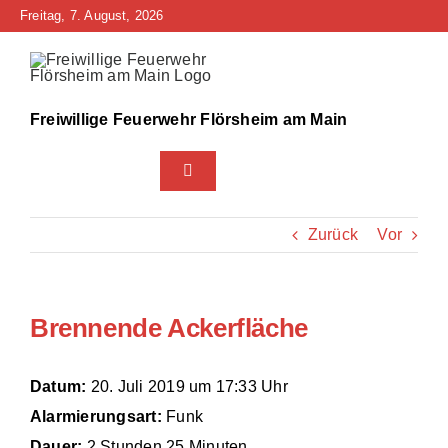
Zum
Freitag, 7. August, 2026
Inhalt
springen
Freiwillige Feuerwehr Flörsheim am Main
Toggle
Navigation
Home
Zurück
Vor
Neuigkeiten
Brennende Ackerfläche
Bürgerinfo
Über uns
Datum:
20. Juli 2019 um 17:33 Uhr
Alarmierungsart:
Funk
Technik
Dauer:
2 Stunden 25 Minuten