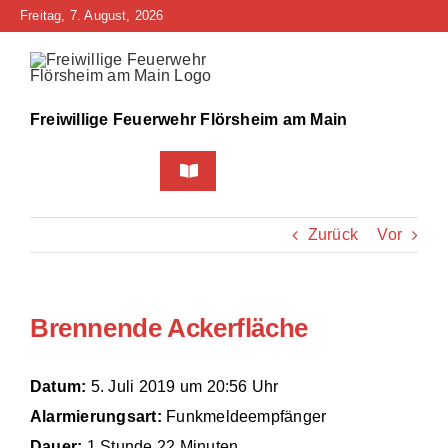
Zum
Freitag, 7. August, 2026
Inhalt
springen
Freiwillige Feuerwehr Flörsheim am Main
Toggle
Navigation
Home
Zurück
Vor
Neuigkeiten
Brennende Ackerfläche
Bürgerinfo
Über uns
Datum:
5. Juli 2019 um 20:56 Uhr
Alarmierungsart:
Funkmeldeempfänger
Technik
Dauer:
1 Stunde 22 Minuten