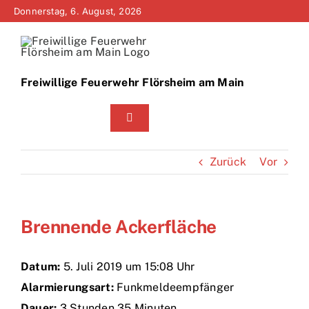
Zum
Donnerstag, 6. August, 2026
Inhalt
springen
Freiwillige Feuerwehr Flörsheim am Main
Toggle
Navigation
Home
Zurück
Vor
Neuigkeiten
Brennende Ackerfläche
Bürgerinfo
Über uns
Datum:
5. Juli 2019 um 15:08 Uhr
Alarmierungsart:
Funkmeldeempfänger
Technik
Dauer:
3 Stunden 35 Minuten