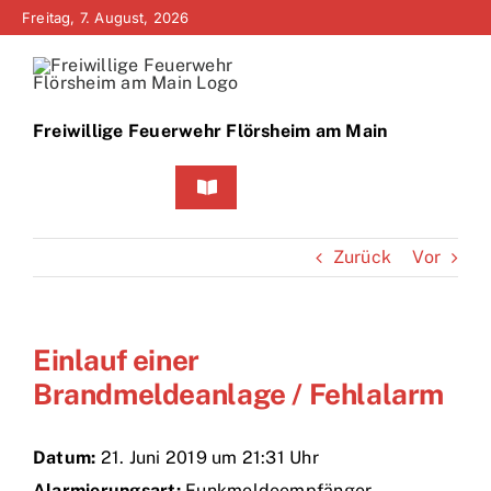
Zum
Freitag, 7. August, 2026
Inhalt
springen
Freiwillige Feuerwehr Flörsheim am Main
Toggle
Navigation
Home
Zurück
Vor
Neuigkeiten
Einlauf einer
Bürgerinfo
Brandmeldeanlage / Fehlalarm
Über uns
Datum:
21. Juni 2019 um 21:31 Uhr
Technik
Alarmierungsart:
Funkmeldeempfänger