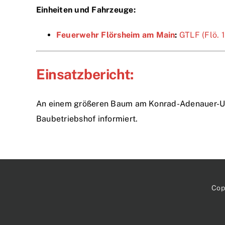
Einheiten und Fahrzeuge:
Feuerwehr Flörsheim am Main
:
GTLF (Flö. 
Einsatzbericht:
An einem größeren Baum am Konrad-Adenauer-Ufe
Baubetriebshof informiert.
Cop