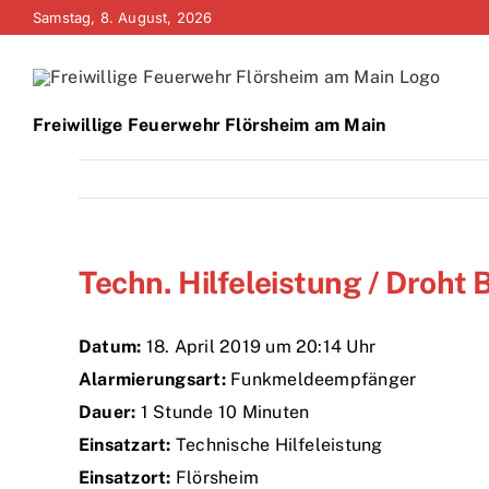
Zum
Samstag, 8. August, 2026
Inhalt
springen
Freiwillige Feuerwehr Flörsheim am Main
Techn. Hilfeleistung / Droh
Datum:
18. April 2019 um 20:14 Uhr
Alarmierungsart:
Funkmeldeempfänger
Dauer:
1 Stunde 10 Minuten
Einsatzart:
Technische Hilfeleistung
Einsatzort:
Flörsheim