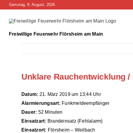
Zum
Samstag, 8. August, 2026
Inhalt
springen
Freiwillige Feuerwehr Flörsheim am Main
Unklare Rauchentwicklung /
Datum:
21. März 2019 um 13:44 Uhr
Alarmierungsart:
Funkmeldeempfänger
Dauer:
52 Minuten
Einsatzart:
Brandeinsatz (Fehlalarm)
Einsatzort:
Flörsheim – Weilbach