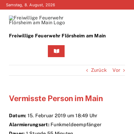
Zum
Samstag, 8. August, 2026
Inhalt
springen
Freiwillige Feuerwehr Flörsheim am Main
Toggle
Navigation
Home
Zurück
Vor
Neuigkeiten
Vermisste Person im Main
Bürgerinfo
Über uns
Datum:
15. Februar 2019 um 18:49 Uhr
Alarmierungsart:
Funkmeldeempfänger
Technik
Dauer:
1 Stunde 55 Minuten