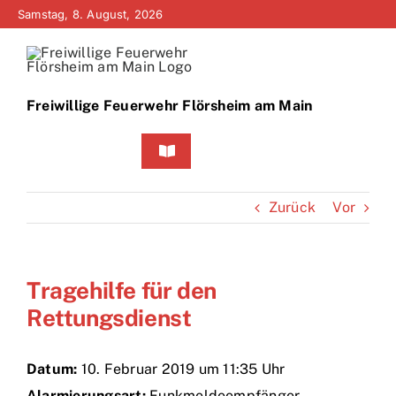
Zum
Samstag, 8. August, 2026
Inhalt
springen
Freiwillige Feuerwehr Flörsheim am Main
Toggle
Navigation
Home
Zurück
Vor
Neuigkeiten
Tragehilfe für den
Bürgerinfo
Rettungsdienst
Über uns
Datum:
10. Februar 2019 um 11:35 Uhr
Technik
Alarmierungsart:
Funkmeldeempfänger