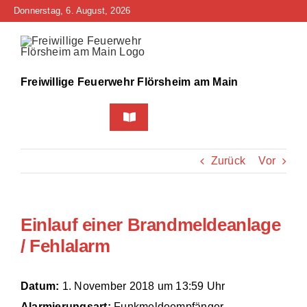
Zum
Donnerstag, 6. August, 2026
Inhalt
springen
Freiwillige Feuerwehr Flörsheim am Main
Toggle
Navigation
Home
Zurück
Vor
Neuigkeiten
Einlauf einer Brandmeldeanlage
Bürgerinfo
/ Fehlalarm
Über uns
Datum:
1. November 2018 um 13:59 Uhr
Technik
Alarmierungsart:
Funkmeldeempfänger